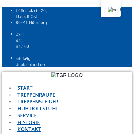
Zum
Inhalt
Löffelholzstr. 20,
wechseln
Haus 8 Ost
90441 Nürnberg
0911
941
847 00
info@tgr-
deutschland.de
START
TREPPENRAUPE
TREPPENSTEIGER
HUB-ROLLSTUHL
SERVICE
HISTORIE
KONTAKT